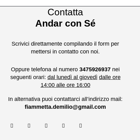
Contatta
Andar con Sé
Scrivici direttamente compilando il form per
mettersi in contatto con noi.
Oppure telefona al numero
3475926937
nei
seguenti orari:
dal lunedì al giovedì
dalle ore
14:00 alle ore 16:00
In alternativa puoi contattarci all’indirizzo mail:
fiammetta.demilio@gmail.com
F
T
G
Y
G
a
w
o
o
i
c
i
o
u
t
e
t
g
t
h