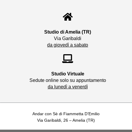
b
t
l
u
u
o
e
e
b
b
o
r
-
e
k
p
l
u
s
Studio di Amelia (TR)​
Via Garibaldi
da giovedì a sabato
Studio Virtuale​
Sedute online solo su appuntamento
da lunedì a venerdì
Andar con Sè di Fiammetta D’Emilio
Via Garibaldi, 26 – Amelia (TR)