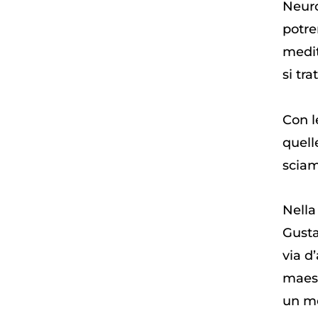
Neuro
potre
medit
si tr
Con le
quell
sciam
Nella
Gusta
via d
maest
un me