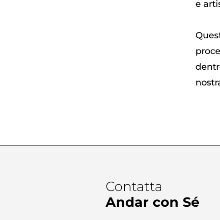
e arti
Quest
proce
dentr
nostr
Contatta
Andar con Sé