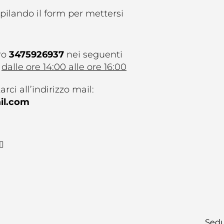
pilando il form per mettersi
ro
3475926937
nei seguenti
dalle ore 14:00 alle ore 16:00
rci all’indirizzo mail:
il.com
G
i
t
h
u
b
Sedu