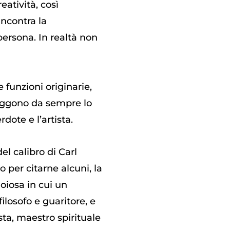
atività, così
incontra la
persona. In realtà non
e funzioni originarie,
traggono da sempre lo
dote e l’artista.
el calibro di Carl
per citarne alcuni, la
oiosa in cui un
ilosofo e guaritore, e
a, maestro spirituale