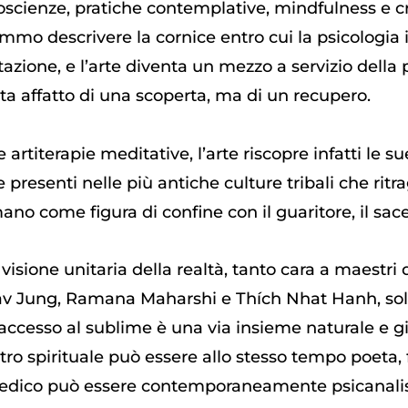
scienze, pratiche contemplative, mindfulness e cre
mmo descrivere la cornice entro cui la psicologia 
azione, e l’arte diventa un mezzo a servizio della 
atta affatto di una scoperta, ma di un recupero.
 artiterapie meditative, l’arte riscopre infatti le su
e presenti nelle più antiche culture tribali che ri
ano come figura di confine con il guaritore, il sacer
 visione unitaria della realtà, tanto cara a maestri d
v Jung, Ramana Maharshi e Thích Nhat Hanh, solo 
’accesso al sublime è una via insieme naturale e gi
ro spirituale può essere allo stesso tempo poeta, f
dico può essere contemporaneamente psicanalist