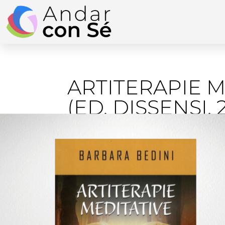
Vai
al
contenuto
ARTITERAPIE M
(ED. DISSENSI, 