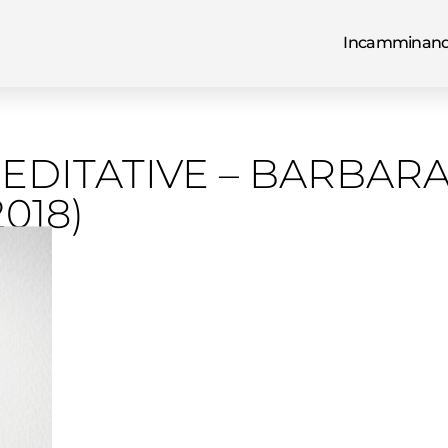
Incamminand
EDITATIVE – BARBARA
2018)