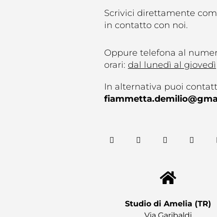
Scrivici direttamente com
in contatto con noi.
Oppure telefona al nume
orari:
dal lunedì al giovedì
In alternativa puoi contatta
fiammetta.demilio@gma
F
T
G
Y
a
w
o
o
c
i
o
u
e
t
g
t
b
t
l
u
o
e
e
b
o
r
-
e
k
p
l
u
s
Studio di Amelia (TR)​
Via Garibaldi