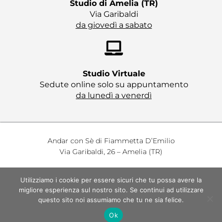
s
Studio di Amelia (TR)​
Via Garibaldi
da giovedì a sabato
Studio Virtuale​
Sedute online solo su appuntamento
da lunedì a venerdì
Andar con Sè di Fiammetta D’Emilio
Via Garibaldi, 26 – Amelia (TR)
© Tutti i diritti sono riservati 2022
Utilizziamo i cookie per essere sicuri che tu possa avere la
Privacy Policy
–
Cookie Policy
migliore esperienza sul nostro sito. Se continui ad utilizzare
Alcune immagini sono state scaricate da pexels.com e
questo sito noi assumiamo che tu ne sia felice.
pixabay.com.
Ok