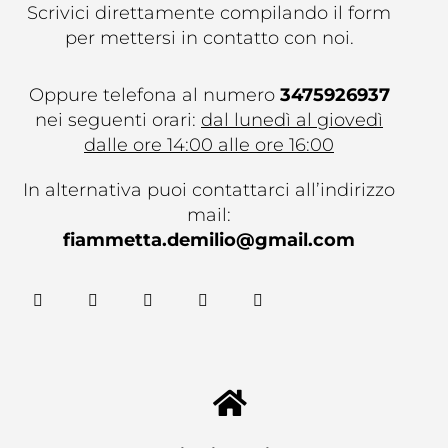
Scrivici direttamente compilando il form
per mettersi in contatto con noi.
Oppure telefona al numero
3475926937
nei seguenti orari:
dal lunedì al giovedì
dalle ore 14:00 alle ore 16:00
In alternativa puoi contattarci all’indirizzo
mail:
fiammetta.demilio@gmail.com
F
T
G
Y
G
a
w
o
o
i
c
i
o
u
t
e
t
g
t
h
b
t
l
u
u
o
e
e
b
b
o
r
-
e
k
p
l
u