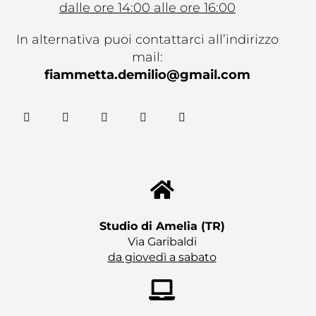
dalle ore 14:00 alle ore 16:00
In alternativa puoi contattarci all’indirizzo
mail:
fiammetta.demilio@gmail.com
F
T
G
Y
G
a
w
o
o
i
c
i
o
u
t
e
t
g
t
h
b
t
l
u
u
o
e
e
b
b
o
r
-
e
k
p
l
u
s
Studio di Amelia (TR)​
Via Garibaldi
da giovedì a sabato