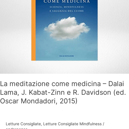
Zinn
e
R.
Davidson
(ed.
Oscar
Mondadori,
2015)
La meditazione come medicina – Dalai
Lama, J. Kabat-Zinn e R. Davidson (ed.
Oscar Mondadori, 2015)
Letture Consigliate
,
Letture Consigliate Mindfulness
/