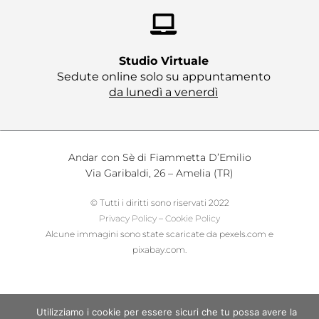
Studio Virtuale​
Sedute online solo su appuntamento
da lunedì a venerdì
Andar con Sè di Fiammetta D’Emilio
Via Garibaldi, 26 – Amelia (TR)
© Tutti i diritti sono riservati 2022
Privacy Policy
–
Cookie Policy
Alcune immagini sono state scaricate da pexels.com e
pixabay.com.
Utilizziamo i cookie per essere sicuri che tu possa avere la