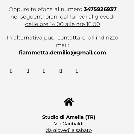
Oppure telefona al numero
3475926937
nei seguenti orari:
dal lunedì al giovedì
dalle ore 14:00 alle ore 16:00
In alternativa puoi contattarci all’indirizzo
mail:
fiammetta.demilio@gmail.com
F
T
G
Y
G
a
w
o
o
i
c
i
o
u
t
e
t
g
t
h
b
t
l
u
u
o
e
e
b
b
o
r
-
e
k
p
l
u
s
Studio di Amelia (TR)​
Via Garibaldi
da giovedì a sabato