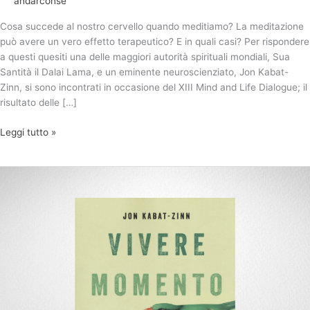
andarconse
Cosa succede al nostro cervello quando meditiamo? La meditazione
può avere un vero effetto terapeutico? E in quali casi? Per rispondere
a questi quesiti una delle maggiori autorità spirituali mondiali, Sua
Santità il Dalai Lama, e un eminente neuroscienziato, Jon Kabat-
Zinn, si sono incontrati in occasione del XIII Mind and Life Dialogue; il
risultato delle […]
Leggi tutto »
Vivere
momento
per
momento
–
Jon
Kabat-
Zinn
(ed.