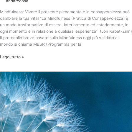
andarconse
Mindfulness: Vivere il presente pienamente e in consapevolezza può
cambiare la tua vita! “La Mindfulness (Pratica di Consapevolezza) è
un modo trasformativo di essere, interiormente ed esteriormente, in
ogni momento e in relazione a qualsiasi esperienza” (Jon Kabat-Zinn)
Il protocollo breve basato sulla Mindfulness oggi più validato al
mondo si chiama MBSR (Programma per la
Leggi tutto »
Mindfulness:
MBSR
in
presenza
–
Ed.
Maggio
2023