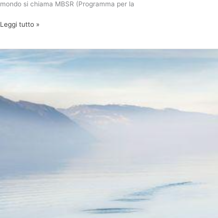
mondo si chiama MBSR (Programma per la
Leggi tutto »
Mindfulness:
Vivere
il
presente
pienamente
e
in
consapevolezza
può
cambiare
la
tua
vita!
(MBSR
ed.
febbr.