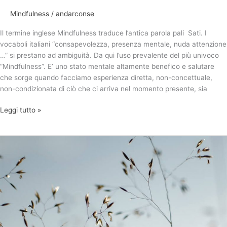
Mindfulness
/
andarconse
Il termine inglese Mindfulness traduce l’antica parola pali Sati. I
vocaboli italiani “consapevolezza, presenza mentale, nuda attenzione
…” si prestano ad ambiguità. Da qui l’uso prevalente del più univoco
“Mindfulness”. E’ uno stato mentale altamente benefico e salutare
che sorge quando facciamo esperienza diretta, non-concettuale,
non-condizionata di ciò che ci arriva nel momento presente, sia
Leggi tutto »
Mindfulness:
l’infelicità
non
è
inevitabile