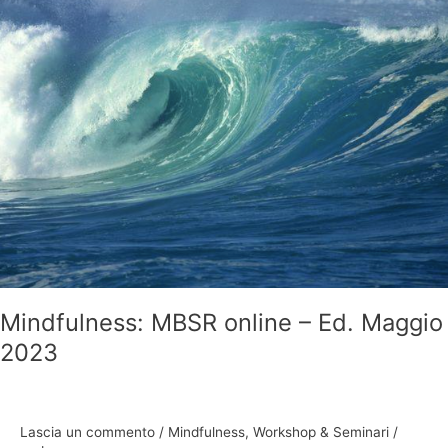
Mindfulness:
MBSR
online
–
Ed.
Maggio
2023
Mindfulness: MBSR online – Ed. Maggio
2023
Lascia un commento
/
Mindfulness
,
Workshop & Seminari
/