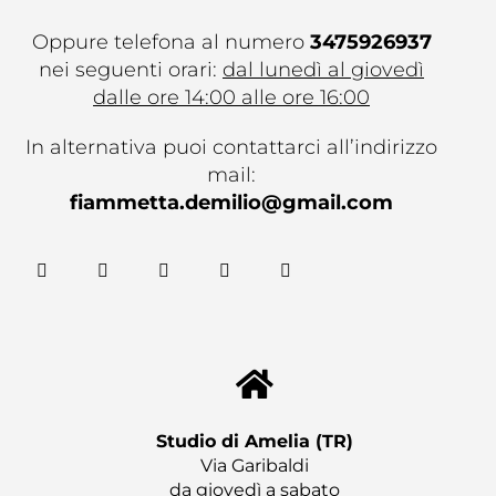
Oppure telefona al numero
3475926937
nei seguenti orari:
dal lunedì al giovedì
dalle ore 14:00 alle ore 16:00
In alternativa puoi contattarci all’indirizzo
mail:
fiammetta.demilio@gmail.com
F
T
G
Y
G
a
w
o
o
i
c
i
o
u
t
e
t
g
t
h
b
t
l
u
u
o
e
e
b
b
o
r
-
e
k
p
l
u
s
Studio di Amelia (TR)​
Via Garibaldi
da giovedì a sabato