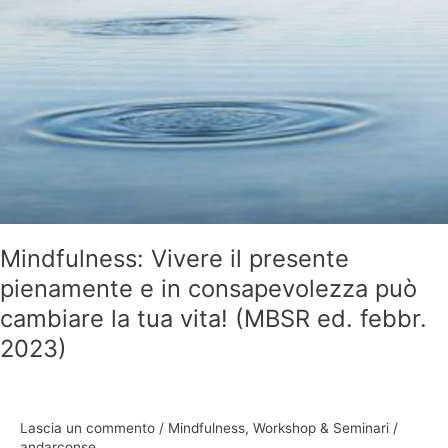
2023)
Mindfulness: Vivere il presente
pienamente e in consapevolezza può
cambiare la tua vita! (MBSR ed. febbr.
2023)
Lascia un commento
/
Mindfulness
,
Workshop & Seminari
/
andarconse